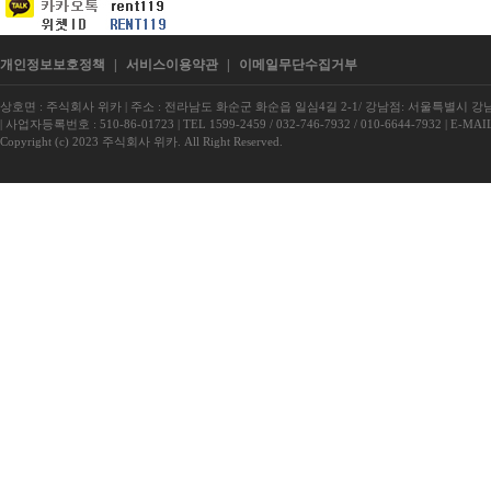
개인정보보호정책
|
서비스이용약관
|
이메일무단수집거부
상호면 : 주식회사 위카
|
주소 : 전라남도 화순군 화순읍 일심4길 2-1/ 강남점: 서울특별시 강남구
|
사업자등록번호 : 510-86-01723
|
TEL 1599-2459 / 032-746-7932 / 010-6644-7932
|
E-MAIL
Copyright (c) 2023 주식회사 위카. All Right Reserved.