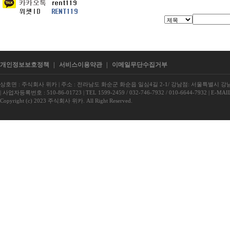
개인정보보호정책
|
서비스이용약관
|
이메일무단수집거부
상호면 : 주식회사 위카
|
주소 : 전라남도 화순군 화순읍 일심4길 2-1/ 강남점: 서울특별시 강남구
|
사업자등록번호 : 510-86-01723
|
TEL 1599-2459 / 032-746-7932 / 010-6644-7932
|
E-MAIL
Copyright (c) 2023 주식회사 위카. All Right Reserved.