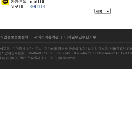
개인정보보호정책
|
서비스이용약관
|
이메일무단수집거부
상호면 : 주식회사 위카
|
주소 : 전라남도 화순군 화순읍 일심4길 2-1/ 강남점: 서울특별시 강남구
|
사업자등록번호 : 510-86-01723
|
TEL 1599-2459 / 032-746-7932 / 010-6644-7932
|
E-MAIL
Copyright (c) 2023 주식회사 위카. All Right Reserved.